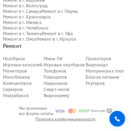
Ремонт в г.
Волгоград
Ремонт в г.
Самара
Ремонт в г.
Пермь
Ремонт в г.
Красноярск
Ремонт в г.
Ижевск
Ремонт в г.
Челябинск
Ремонт в г.
Тюмень
Ремонт в г.
Уфа
Ремонт в г.
Омск
Ремонт в г.
Иркутск
Ремонт в г.
Ярославль
Ремонт
Ремонт в г.
Саратов
Ремонт в г.
Барнаул
Ноутбуков
Мини ПК
Проекторов
Ремонт в г.
Тольятти
Игровых консолей
Игровых ноутбуков
Видеокарт
Ремонт в г.
Хабаровск
Мониторов
Телефонов
Материнских плат
Ремонт в г.
Томск
Моноблоков
Планшетов
Блоков питания
Ремонт в г.
Ульяновск
Компьютеров
Наушников
Роутеров
Ремонт в г.
Киров
Ремонт в г.
Архангельск
Серверов
Смарт-часов
Ремонт в г.
Астрахань
Ультрабуков
Видеокамер
Ремонт в г.
Белгород
Ремонт в г.
Благовещенск
Мы принимаем
Ремонт в г.
Брянск
все формы оплаты
Ремонт в г.
Владивосток
Политика конфиденциальности
Ремонт в г.
Владикавказ
Ремонт в г.
Владимир