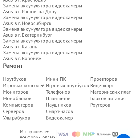
Замена аккумулятора видеокамеры
Asus в г.
Ростов-на-Дону
Замена аккумулятора видеокамеры
Asus в г.
Новосибирск
Замена аккумулятора видеокамеры
Asus в г.
Екатеринбург
Замена аккумулятора видеокамеры
Asus в г.
Казань
Замена аккумулятора видеокамеры
Asus в г.
Воронеж
Замена аккумулятора видеокамеры
Ремонт
Asus в г.
Волгоград
Замена аккумулятора видеокамеры
Ноутбуков
Мини ПК
Проекторов
Asus в г.
Самара
Игровых консолей
Игровых ноутбуков
Видеокарт
Замена аккумулятора видеокамеры
Мониторов
Телефонов
Материнских плат
Asus в г.
Пермь
Моноблоков
Планшетов
Блоков питания
Замена аккумулятора видеокамеры
Компьютеров
Наушников
Роутеров
Asus в г.
Красноярск
Замена аккумулятора видеокамеры
Серверов
Смарт-часов
Asus в г.
Ижевск
Ультрабуков
Видеокамер
Замена аккумулятора видеокамеры
Asus в г.
Челябинск
Мы принимаем
Замена аккумулятора видеокамеры
все формы оплаты