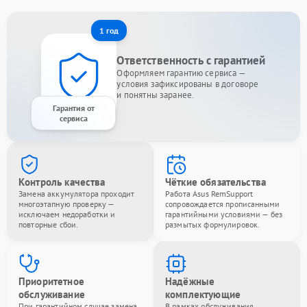
1 год
Ответственность с гарантией
Оформляем гарантию сервиса —
условия зафиксированы в договоре
и понятны заранее.
Гарантия от
сервиса
Контроль качества
Чёткие обязательства
Замена аккумулятора проходит
Работа Asus RemSupport
многоэтапную проверку —
сопровождается прописанными
исключаем недоработки и
гарантийными условиями — без
повторные сбои.
размытых формулировок.
Приоритетное
Надёжные
обслуживание
комплектующие
При гарантийном случае замена
В рамках обслуживания