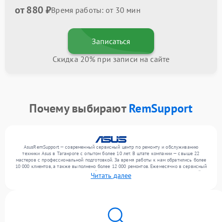
от 880 ₽
Время работы: от 30 мин
Записаться
Скидка 20% при записи на сайте
Почему выбирают
RemSupport
AsusRemSupport — современный сервисный центр по ремонту и обслуживанию
техники Asus в Таганроге с опытом более 10 лет. В штате компании — свыше 22
мастеров с профессиональной подготовкой. За время работы к нам обратились более
10 000 клиентов, а также выполнено более 12 000 ремонтов. Ежемесячно в сервисный
центр поступает более 300 устройств, включая , , . Мы устраняем поломки любой
Читать далее
сложности и предлагаем стабильный уровень сервиса благодаря опыту команды.