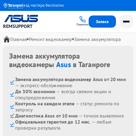
 года
Таганрог
Выезд мастера бесплатно
Заявка
Позвонить
REMSUPPORT
Главная
Ремонт видеокамер
Замена аккумулятора
Замена аккумулятора
видеокамеры
Asus
в Таганроге
Замена аккумулятора видеокамер Asus от 20 мин
— экспресс-обслуживание
До 30% экономии
— всегда свежие акции и
спецпредложения
Контроль на каждом этапе
— статус ремонта по
запросу
Диагностика Asus от 10 мин
— точное выявление
Официальная гарантия до 12 мес.
— любые
проверки результата