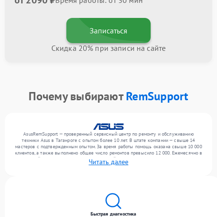
от 2090 ₽
Время работы: от 30 мин
Записаться
Скидка 20% при записи на сайте
Почему выбирают
RemSupport
AsusRemSupport — проверенный сервисный центр по ремонту и обслуживанию
техники Asus в Таганроге с опытом более 10 лет. В штате компании — свыше 14
мастеров с подтвержденным опытом. За время работы помощь оказана свыше 10 000
клиентов, а также выполнено общее число ремонтов превысило 12 000. Ежемесячно в
сервисный центр поступает более 300 устройств, включая , , . Мы беремся за задачи
Читать далее
любой сложности и поддерживаем высокий стандарт качества благодаря
отлаженным процессам ремонта.
Быстрая диагностика