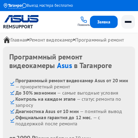
до 1 года
Таганрог
Выезд мастера бесплатно
Заявка
Позвонить
REMSUPPORT
Главная
Ремонт видеокамер
Программный ремонт
Программный ремонт
видеокамеры
Asus
в Таганроге
Программный ремонт видеокамер Asus от 20 мин
— приоритетный ремонт
До 30% экономии
— самые выгодные условия
Контроль на каждом этапе
— статус ремонта по
запросу
Диагностика Asus от 10 мин
— понятный вывод
Официальная гарантия до 12 мес.
— с
поддержкой после ремонта