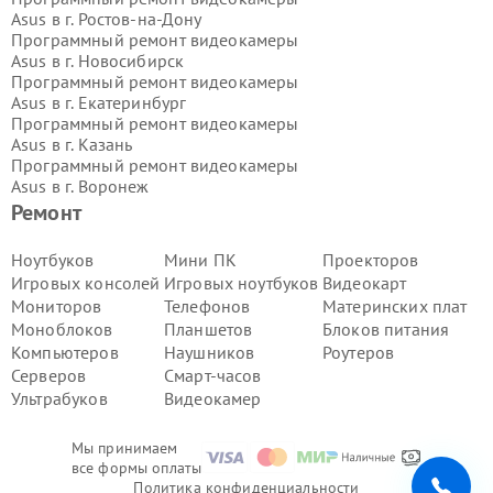
Asus в г.
Ростов-на-Дону
Программный ремонт видеокамеры
Asus в г.
Новосибирск
Программный ремонт видеокамеры
Asus в г.
Екатеринбург
Программный ремонт видеокамеры
Asus в г.
Казань
Программный ремонт видеокамеры
Asus в г.
Воронеж
Программный ремонт видеокамеры
Ремонт
Asus в г.
Волгоград
Программный ремонт видеокамеры
Ноутбуков
Мини ПК
Проекторов
Asus в г.
Самара
Игровых консолей
Игровых ноутбуков
Видеокарт
Программный ремонт видеокамеры
Мониторов
Телефонов
Материнских плат
Asus в г.
Пермь
Моноблоков
Планшетов
Блоков питания
Программный ремонт видеокамеры
Компьютеров
Наушников
Роутеров
Asus в г.
Красноярск
Программный ремонт видеокамеры
Серверов
Смарт-часов
Asus в г.
Ижевск
Ультрабуков
Видеокамер
Программный ремонт видеокамеры
Asus в г.
Челябинск
Мы принимаем
Программный ремонт видеокамеры
все формы оплаты
Asus в г.
Тюмень
Политика конфиденциальности