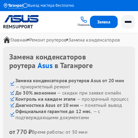
 до 1 года
Таганрог
Выезд мастера бесплатно
Заявка
Позвонить
REMSUPPORT
Главная
Ремонт роутеров
Замена конденсаторов
Замена конденсаторов
роутера
Asus
в Таганроге
Замена конденсаторов роутеров Asus от 20 мин
— приоритетный ремонт
До 30% экономии
— скидки при заявке онлайн
Контроль на каждом этапе
— прозрачный процесс
Диагностика Asus от 10 мин
— понятный вывод
Официальная гарантия до 12 мес.
— с
подтверждающими документами
от 770 ₽
Время работы: от 30 мин