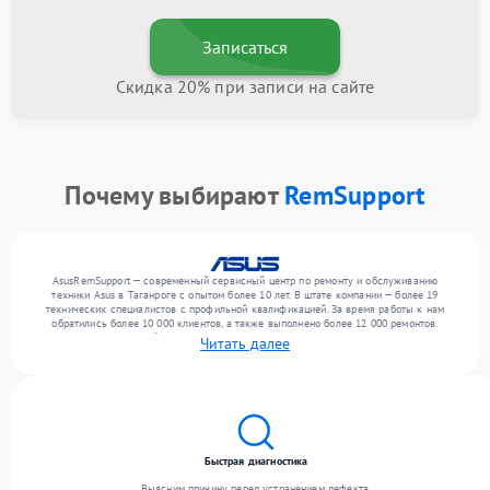
Записаться
Скидка 20% при записи на сайте
Почему выбирают
RemSupport
AsusRemSupport — современный сервисный центр по ремонту и обслуживанию
техники Asus в Таганроге с опытом более 10 лет. В штате компании — более 19
технических специалистов с профильной квалификацией. За время работы к нам
обратились более 10 000 клиентов, а также выполнено более 12 000 ремонтов.
Ежемесячно в сервисный центр поступает свыше 300 единиц техники, включая , , . Мы
Читать далее
беремся за задачи любой сложности и гарантируем высокое качество обслуживания
благодаря опыту команды.
Быстрая диагностика
Выясним причину перед устранением дефекта.