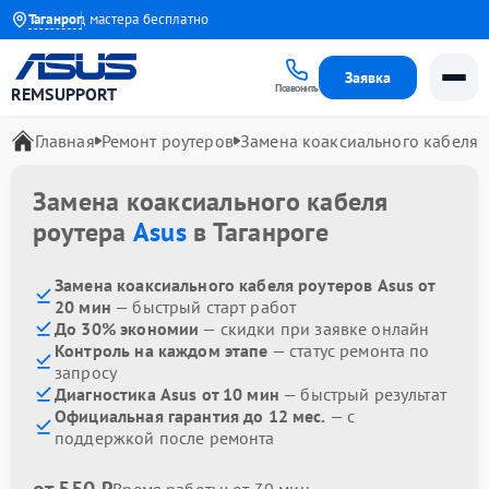
да
Выезд мастера бесплатно
Таганрог
Заявка
Позвонить
REMSUPPORT
Главная
Ремонт роутеров
Замена коаксиального кабеля
Замена коаксиального кабеля
роутера
Asus
в Таганроге
Замена коаксиального кабеля роутеров Asus от
20 мин
— быстрый старт работ
До 30% экономии
— скидки при заявке онлайн
Контроль на каждом этапе
— статус ремонта по
запросу
Диагностика Asus от 10 мин
— быстрый результат
Официальная гарантия до 12 мес.
— с
поддержкой после ремонта