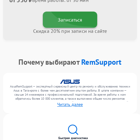
от 550 ₽
Время работы: от 30 мин
Записаться
Скидка 20% при записи на сайте
Почему выбирают
RemSupport
AsusRemSupport — экспертный сервисный центр по ремонту и обслуживанию техники
Asus в Таганроге с более чем десятилетним опытом работы. В штате компании —
свыше 14 инженеров с профессиональной подготовкой. За время работы к нам
обратились более 10 000 клиентов, а также выполнено общее число ремонтов
превысило 12 000. Ежемесячно в сервисный центр поступает более 300 обращений,
Читать далее
включая , , . Мы работаем с широким спектром неисправностей и гарантируем
высокое качество обслуживания благодаря опыту команды.
Быстрая диагностика