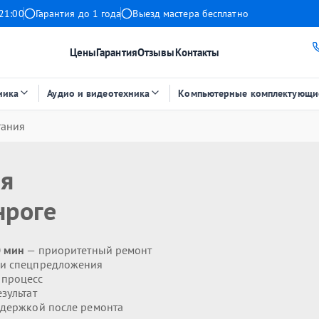
21:00
Гарантия до 1 года
Выезд мастера бесплатно
Цены
Гарантия
Отзывы
Контакты
ника
Аудио и видеотехника
Компьютерные комплектующи
тания
ия
нроге
0 мин
— приоритетный ремонт
 и спецпредложения
 процесс
зультат
держкой после ремонта