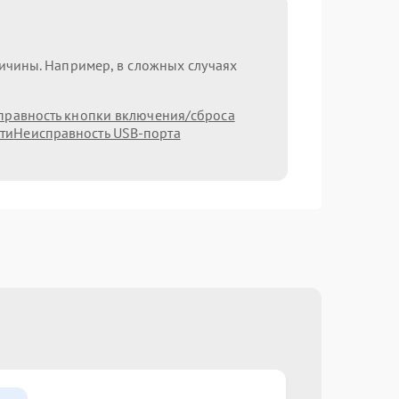
ричины. Например, в сложных случаях
правность кнопки включения/сброса
ти
Неисправность USB-порта