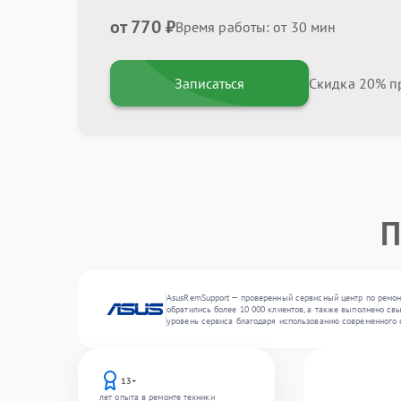
от 770 ₽
Время работы: от 30 мин
Записаться
Скидка 20% пр
П
AsusRemSupport — проверенный сервисный центр по ремонт
обратились более 10 000 клиентов, а также выполнено св
уровень сервиса благодаря использованию современного 
13+
лет опыта в ремонте техники