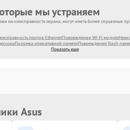
которые мы устраняем
жи на неисправность экрана, могут иметь более серьезные п
еисправность портов Ethernet
Повреждение Wi-Fi модуля
Неис
цессора
Поломка оперативной памяти
Повреждение flash-памя
Показать еще
ники Asus