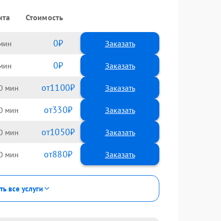
нта
Стоимость
0
Заказать
0
Заказать
1100
0
330
0
1050
0
880
0
ть все услуги