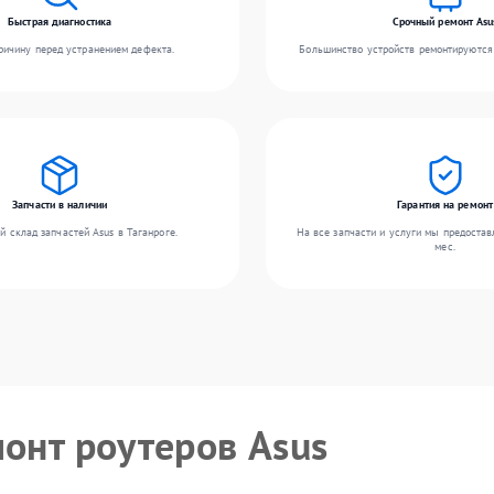
Быстрая диагностика
Срочный ремонт Asu
ичину перед устранением дефекта.
Большинство устройств ремонтируются 
Запчасти в наличии
Гарантия на ремонт
 склад запчастей Asus в Таганроге.
На все запчасти и услуги мы предостав
мес.
монт роутеров Asus