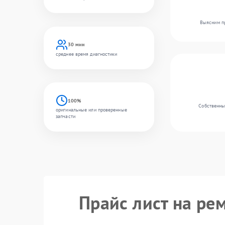
Выясним пр
30 мин
среднее время диагностики
100%
Собственный
оригинальные или проверенные
запчасти
Прайс лист на ре