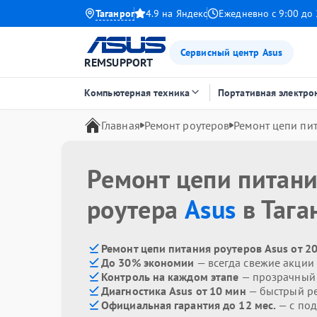
Таганрог
4.9 на Яндекс
Ежедневно с 9:00 до 
Сервисный центр Asus
REMSUPPORT
Компьютерная техника
Портативная электро
Главная
Ремонт роутеров
Ремонт цепи пи
Ремонт цепи питан
роутера
Asus
в Тага
Ремонт цепи питания роутеров Asus от 2
До 30% экономии
— всегда свежие акции
Контроль на каждом этапе
— прозрачный
Диагностика Asus от 10 мин
— быстрый ре
Официальная гарантия до 12 мес.
— с под