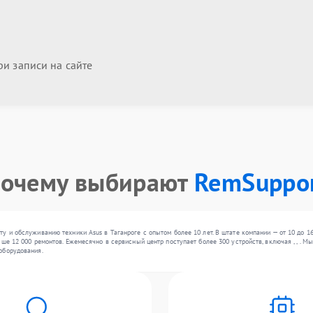
и записи на сайте
очему выбирают
RemSuppo
у и обслуживанию техники Asus в Таганроге с опытом более 10 лет. В штате компании — от 10 до 1
ыше 12 000 ремонтов. Ежемесячно в сервисный центр поступает более 300 устройств, включая , , .
оборудования.