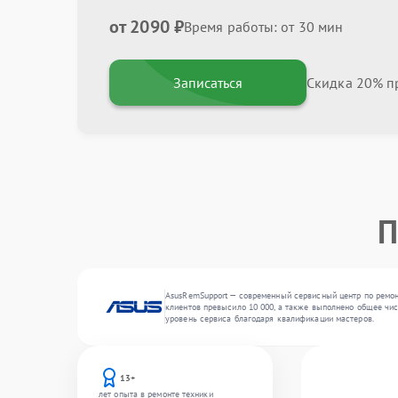
от 2090 ₽
Время работы: от 30 мин
Записаться
Скидка 20% пр
П
AsusRemSupport — современный сервисный центр по ремонт
клиентов превысило 10 000, а также выполнено общее чис
уровень сервиса благодаря квалификации мастеров.
13+
лет опыта в ремонте техники