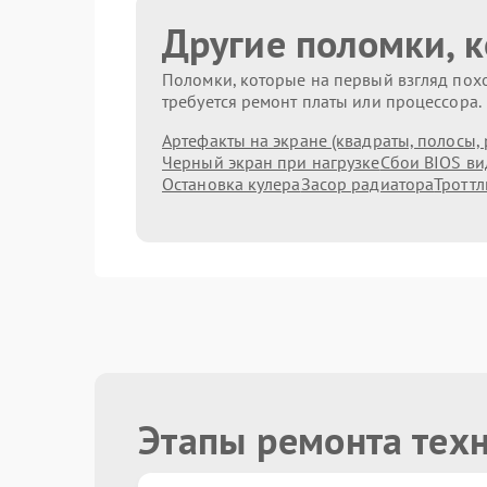
Другие поломки, 
Поломки, которые на первый взгляд похо
требуется ремонт платы или процессора.
Артефакты на экране (квадраты, полосы, 
Черный экран при нагрузке
Сбои BIOS в
Остановка кулера
Засор радиатора
Троттл
Этапы ремонта тех