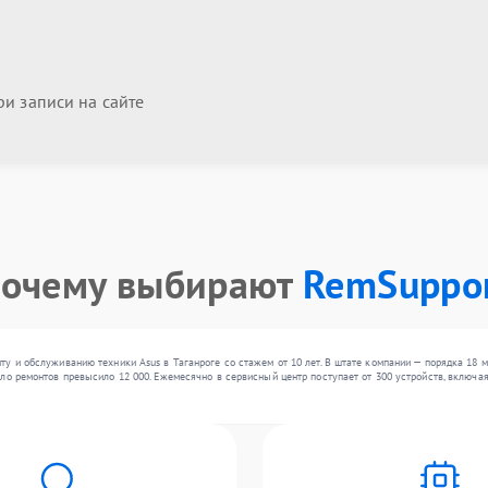
и записи на сайте
очему выбирают
RemSuppo
у и обслуживанию техники Asus в Таганроге со стажем от 10 лет. В штате компании — порядка 18 
ло ремонтов превысило 12 000. Ежемесячно в сервисный центр поступает от 300 устройств, включая