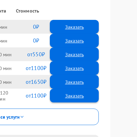
нта
Стоимость
0
Заказать
0
Заказать
550
0
1100
0
1650
0
120
1100
все услуги