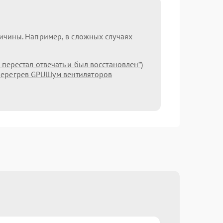
ричины. Например, в сложных случаях
ерестал отвечать и был восстановлен”)
ерегрев GPU
Шум вентиляторов