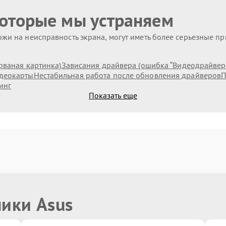
которые мы устраняем
жи на неисправность экрана, могут иметь более серьезные п
рваная картинка)
Зависания драйвера (ошибка “Видеодрайвер п
идеокарты
Нестабильная работа после обновления драйверов
П
инг
Показать еще
ники Asus