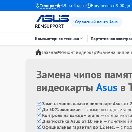
Таганрог
4.9 на Яндекс
Ежедневно с 9:00 до 
Сервисный центр Asus
REMSUPPORT
Компьютерная техника
Портативная электро
Главная
Ремонт видеокарт
Замена чипов 
Замена чипов памя
видеокарты
Asus
в 
Замена чипов памяти видеокарт Asus от 
До 30% экономии
— самые выгодные усл
Контроль на каждом этапе
— от диагност
Диагностика Asus от 10 мин
— понятный 
Официальная гарантия до 12 мес.
— с под