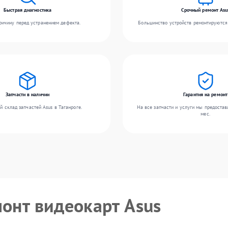
Быстрая диагностика
Срочный ремонт Asu
ичину перед устранением дефекта.
Большинство устройств ремонтируются 
Запчасти в наличии
Гарантия на ремонт
 склад запчастей Asus в Таганроге.
На все запчасти и услуги мы предостав
мес.
монт видеокарт Asus