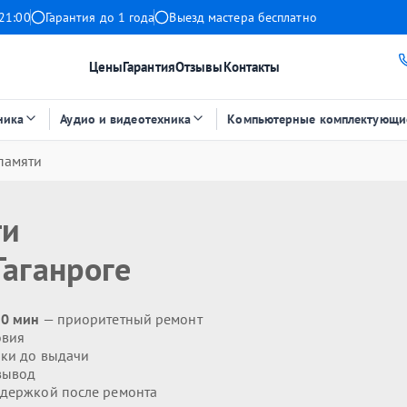
21:00
Гарантия до 1 года
Выезд мастера бесплатно
Цены
Гарантия
Отзывы
Контакты
ника
Аудио и видеотехника
Компьютерные комплектующи
памяти
ти
Таганроге
20 мин
— приоритетный ремонт
овия
ики до выдачи
вывод
держкой после ремонта