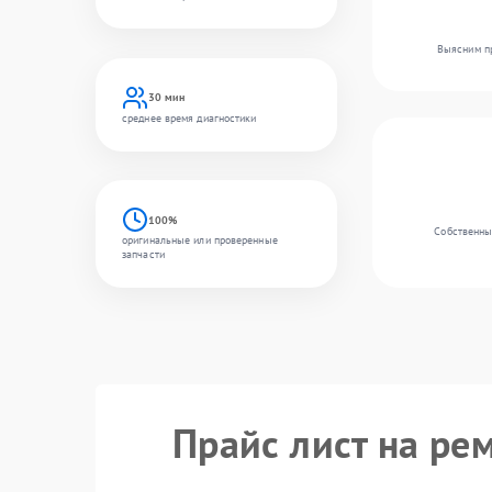
Выясним пр
30 мин
среднее время диагностики
100%
Собственный
оригинальные или проверенные
запчасти
Прайс лист на ре