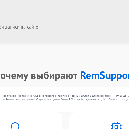
и записи на сайте
очему выбирают
RemSuppo
 обслуживанию техники Asus в Таганроге с практикой свыше 10 лет. В штате компании — от 10 до 
тов. Ежемесячно в сервисный центр поступает более 300 устройств, включая , , . Мы беремся за з