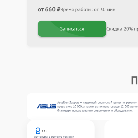
от 660 ₽
Время работы: от 30 мин
Записаться
Скидка 20% пр
П
AsusRemSupport — надежный сервисный центр по ремонту и
превысило 10 000, а также выполнено свыше 12 000 ремон
благодаря использованию современного оборудования.
13+
лет опыта в ремонте техники