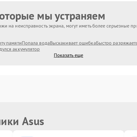
которые мы устраняем
жи на неисправность экрана, могут иметь более серьезные п
рту памяти
Попала вода
Выскакивает ошибка
Быстро разряжает
дулся аккумулятор
Показать еще
ники Asus