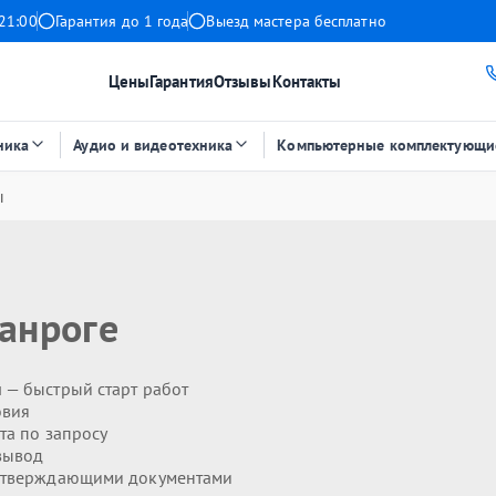
21:00
Гарантия до 1 года
Выезд мастера бесплатно
Цены
Гарантия
Отзывы
Контакты
ника
Аудио и видеотехника
Компьютерные комплектующи
ы
ганроге
н
— быстрый старт работ
овия
та по запросу
вывод
дтверждающими документами