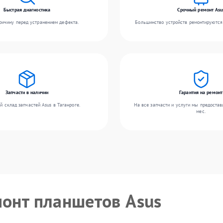
Быстрая диагностика
Срочный ремонт Asu
ичину перед устранением дефекта.
Большинство устройств ремонтируются 
Запчасти в наличии
Гарантия на ремонт
 склад запчастей Asus в Таганроге.
На все запчасти и услуги мы предостав
мес.
монт планшетов Asus