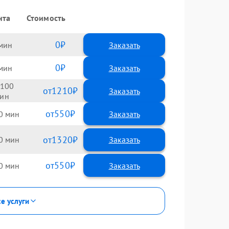
нта
Стоимость
0
Заказать
0
Заказать
100
1210
550
0
1320
0
550
0
се услуги