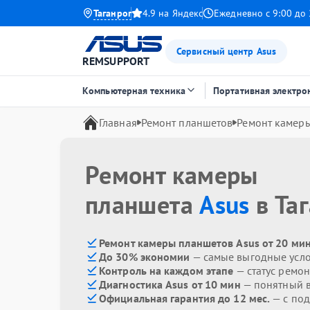
Таганрог
4.9 на Яндекс
Ежедневно с 9:00 до 
Сервисный центр Asus
REMSUPPORT
Компьютерная техника
Портативная электро
Главная
Ремонт планшетов
Ремонт камер
Ремонт камеры
планшета
Asus
в Та
Ремонт камеры планшетов Asus от 20 ми
До 30% экономии
— самые выгодные усл
Контроль на каждом этапе
— статус ремон
Диагностика Asus от 10 мин
— понятный 
Официальная гарантия до 12 мес.
— с по