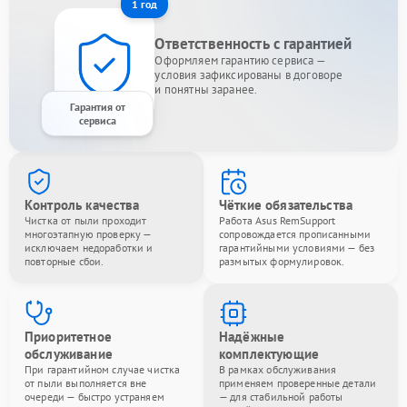
1 год
Ответственность с гарантией
Оформляем гарантию сервиса —
условия зафиксированы в договоре
и понятны заранее.
Гарантия от
сервиса
Контроль качества
Чёткие обязательства
Чистка от пыли проходит
Работа Asus RemSupport
многоэтапную проверку —
сопровождается прописанными
исключаем недоработки и
гарантийными условиями — без
повторные сбои.
размытых формулировок.
Приоритетное
Надёжные
обслуживание
комплектующие
При гарантийном случае чистка
В рамках обслуживания
от пыли выполняется вне
применяем проверенные детали
очереди — быстро устраняем
— для стабильной работы