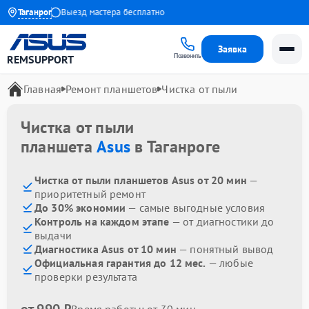
до 1 года
Таганрог
Выезд мастера бесплатно
Заявка
Позвонить
REMSUPPORT
Главная
Ремонт планшетов
Чистка от пыли
Чистка от пыли
планшета
Asus
в Таганроге
Чистка от пыли планшетов Asus от 20 мин
—
приоритетный ремонт
До 30% экономии
— самые выгодные условия
Контроль на каждом этапе
— от диагностики до
выдачи
Диагностика Asus от 10 мин
— понятный вывод
Официальная гарантия до 12 мес.
— любые
проверки результата