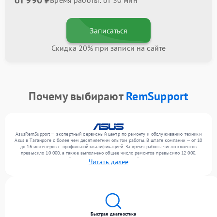
от 990 ₽
Время работы: от 30 мин
Записаться
Скидка 20% при записи на сайте
Почему выбирают
RemSupport
AsusRemSupport — экспертный сервисный центр по ремонту и обслуживанию техники
Asus в Таганроге с более чем десятилетним опытом работы. В штате компании — от 10
до 16 инженеров с профильной квалификацией. За время работы число клиентов
превысило 10 000, а также выполнено общее число ремонтов превысило 12 000.
Ежемесячно в сервисный центр поступает от 300 устройств, включая , , . Мы беремся
Читать далее
за задачи любой сложности и предлагаем стабильный уровень сервиса благодаря
отлаженным процессам ремонта.
Быстрая диагностика