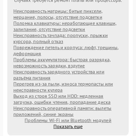
Неисправность матрицы: битые пиксели,
мерцание, полосы, отсутствие подсветки
Поломка клавиатуры: неработающие клавиши,
залипание, отсутствие подсветки
Неисправность тачпада: пропуски, прыжки
курсора, полный отказ
Повреждение петель и корпуса: люфт, трещины,
деформация
Проблемы аккумулятора: быстрая разрядка,
невозможность зарядки, вздутие
Неисправность зарядного устройства или
разъёма питания
Перегрев из‑за пыли, износа термопасты или
неисправности кулера
Выход из строя SSD или HDD: медленная
загрузка, ошибки чтения, пропадание диска
Неисправность оперативной памяти: вылеты
приложений, синие экраны
Проблемы Wi‑Fi или Bluetooth модулей
Показать еще