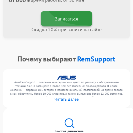
от 660 ₽
Время работы: от 30 мин
Записаться
Скидка 20% при записи на сайте
Почему выбирают
RemSupport
AsusRemSupport — современный сервисный центр по ремонту и обслуживанию
техники Asus в Таганроге с более чем десятилетним опытом работы. В штате
компании — порядка 18 мастеров с профессиональной подготовкой. За время работы
к нам обратились более 10 000 клиентов, а также выполнено более 12 000 ремонтов.
Ежемесячно в сервисный центр поступает более 300 устройств, включая , , . Мы
Читать далее
работаем с широким спектром неисправностей и обеспечиваем надежный результат
благодаря квалификации мастеров.
Быстрая диагностика