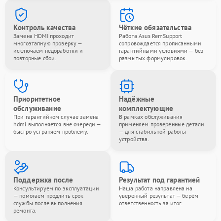
Контроль качества
Чёткие обязательства
Замена HDMI проходит
Работа Asus RemSupport
многоэтапную проверку —
сопровождается прописанными
исключаем недоработки и
гарантийными условиями — без
повторные сбои.
размытых формулировок.
Приоритетное
Надёжные
обслуживание
комплектующие
При гарантийном случае замена
В рамках обслуживания
hdmi выполняется вне очереди —
применяем проверенные детали
быстро устраняем проблему.
— для стабильной работы
устройства.
Поддержка после
Результат под гарантией
Консультируем по эксплуатации
Наша работа направлена на
— помогаем продлить срок
уверенный результат — берём
службы после выполнения
ответственность за итог.
ремонта.