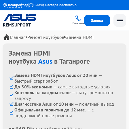
нтия до 1 года
Таганрог
Выезд мастера бесплатно
Заявка
Позвонить
REMSUPPORT
Главная
Ремонт ноутбуков
Замена HDMI
Замена HDMI
ноутбука
Asus
в Таганроге
Замена HDMI ноутбуков Asus от 20 мин
—
быстрый старт работ
До 30% экономии
— самые выгодные условия
Контроль на каждом этапе
— статус ремонта по
запросу
Диагностика Asus от 10 мин
— понятный вывод
Официальная гарантия до 12 мес.
— с
поддержкой после ремонта