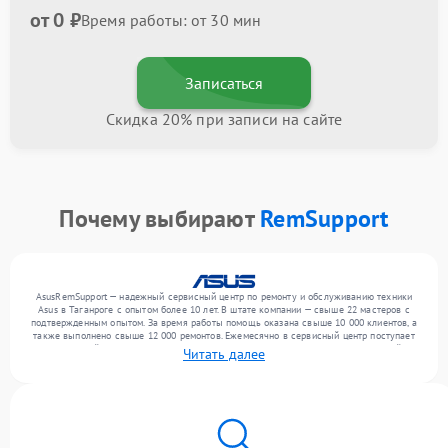
от 0 ₽
Время работы: от 30 мин
Записаться
Скидка 20% при записи на сайте
Почему выбирают
RemSupport
AsusRemSupport — надежный сервисный центр по ремонту и обслуживанию техники
Asus в Таганроге с опытом более 10 лет. В штате компании — свыше 22 мастеров с
подтвержденным опытом. За время работы помощь оказана свыше 10 000 клиентов, а
также выполнено свыше 12 000 ремонтов. Ежемесячно в сервисный центр поступает
от 300 устройств, включая , , . Мы работаем с широким спектром неисправностей и
Читать далее
поддерживаем высокий стандарт качества благодаря отлаженным процессам
ремонта.