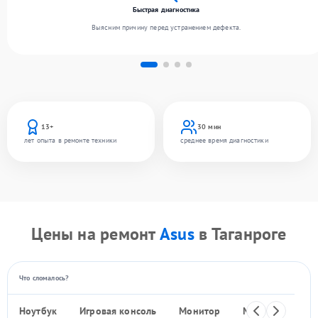
Быстрая диагностика
Выясним причину перед устранением дефекта.
13+
30 мин
лет опыта в ремонте техники
среднее время диагностики
Цены на ремонт
Asus
в Таганроге
Что сломалось?
Ноутбук
Игровая консоль
Монитор
Моноблок