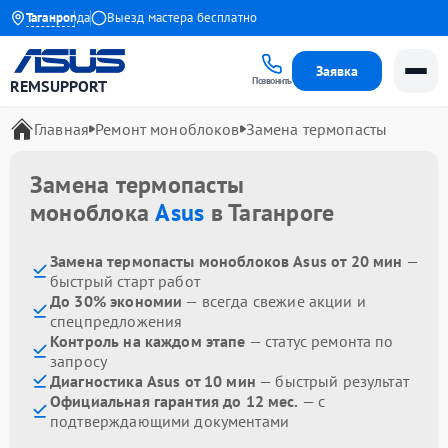
ия до 1 года
Таганрог
Выезд мастера бесплатно
Заявка
Позвонить
REMSUPPORT
Главная
Ремонт моноблоков
Замена термопасты
Замена термопасты
моноблока
Asus
в Таганроге
Замена термопасты моноблоков Asus от 20 мин
—
быстрый старт работ
До 30% экономии
— всегда свежие акции и
спецпредложения
Контроль на каждом этапе
— статус ремонта по
запросу
Диагностика Asus от 10 мин
— быстрый результат
Официальная гарантия до 12 мес.
— с
подтверждающими документами