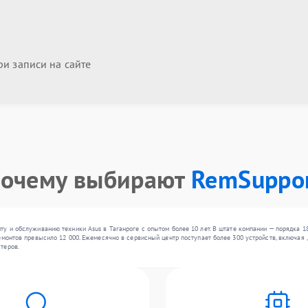
и записи на сайте
очему выбирают
RemSuppo
ту и обслуживанию техники Asus в Таганроге с опытом более 10 лет. В штате компании — порядка 
монтов превысило 12 000. Ежемесячно в сервисный центр поступает более 300 устройств, включая ,
теров.