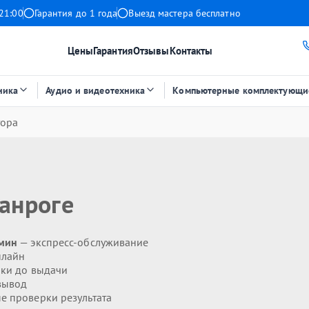
21:00
Гарантия до 1 года
Выезд мастера бесплатно
Цены
Гарантия
Отзывы
Контакты
ника
Аудио и видеотехника
Компьютерные комплектующи
тора
ганроге
 мин
— экспресс-обслуживание
нлайн
ики до выдачи
вывод
 проверки результата