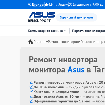
Таганрог
4.9 на Яндекс
Ежедневно с 9:00 до 
Сервисный центр Asus
REMSUPPORT
Компьютерная техника
Портативная электро
Главная
Ремонт мониторов
Ремонт инвер
Ремонт инвертора
монитора
Asus
в Та
Ремонт инвертора мониторов Asus от 20
До 30% экономии
— скидки при заявке о
Контроль на каждом этапе
— от диагност
Диагностика Asus от 10 мин
— понятный 
Официальная гарантия до 12 мес.
— любые