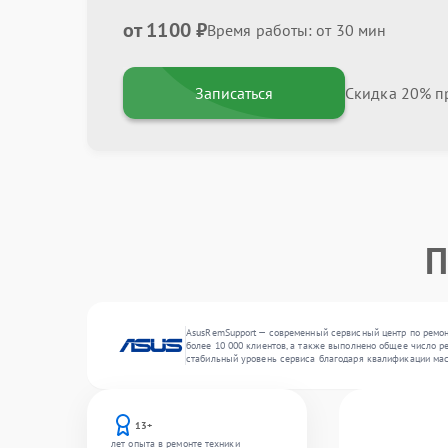
от 1100 ₽
Время работы: от 30 мин
Записаться
Скидка 20% пр
П
AsusRemSupport — современный сервисный центр по ремон
более 10 000 клиентов, а также выполнено общее число ре
стабильный уровень сервиса благодаря квалификации мас
13+
лет опыта в ремонте техники