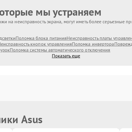
которые мы устраняем
жи на неисправность экрана, могут иметь более серьезные п
дсветки
Поломка блока питания
Неисправность платы управле
еисправность кнопок управления
Поломка инвертора
Поврежд
рузок
Поломка системы автоматического отключения
Показать еще
ники Asus