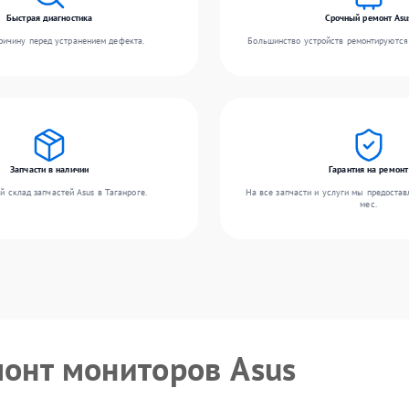
Быстрая диагностика
Срочный ремонт Asu
ичину перед устранением дефекта.
Большинство устройств ремонтируются 
Запчасти в наличии
Гарантия на ремонт
 склад запчастей Asus в Таганроге.
На все запчасти и услуги мы предостав
мес.
монт мониторов Asus