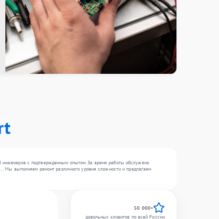
rt
18 инженеров с подтвержденным опытом. За время работы обслужено
 , . Мы выполняем ремонт различного уровня сложности и предлагаем
50 000+
довольных клиентов по всей России