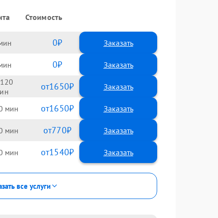
нта
Стоимость
0
Заказать
0
Заказать
120
1650
1650
0
770
0
1540
0
зать все услуги