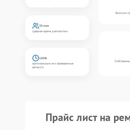
Выясним пр
30 мин
среднее время диагностики
100%
Собственный
оригинальные или проверенные
запчасти
Прайс лист на ре