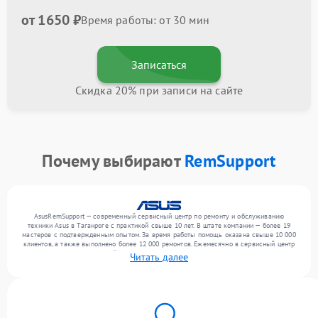
от 1650 ₽
Время работы: от 30 мин
Записаться
Скидка 20% при записи на сайте
Почему выбирают
RemSupport
AsusRemSupport — современный сервисный центр по ремонту и обслуживанию
техники Asus в Таганроге с практикой свыше 10 лет. В штате компании — более 19
мастеров с подтвержденным опытом. За время работы помощь оказана свыше 10 000
клиентов, а также выполнено более 12 000 ремонтов. Ежемесячно в сервисный центр
поступает от 300 устройств, включая , , . Мы работаем с широким спектром
Читать далее
неисправностей и поддерживаем высокий стандарт качества благодаря отлаженным
процессам ремонта.