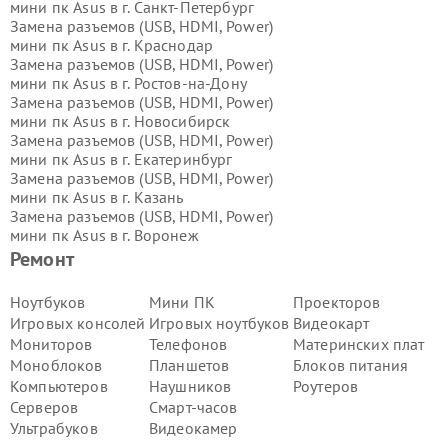
мини пк Asus в г.
Санкт-Петербург
Замена разъемов (USB, HDMI, Power)
мини пк Asus в г.
Краснодар
Замена разъемов (USB, HDMI, Power)
мини пк Asus в г.
Ростов-на-Дону
Замена разъемов (USB, HDMI, Power)
мини пк Asus в г.
Новосибирск
Замена разъемов (USB, HDMI, Power)
мини пк Asus в г.
Екатеринбург
Замена разъемов (USB, HDMI, Power)
мини пк Asus в г.
Казань
Замена разъемов (USB, HDMI, Power)
мини пк Asus в г.
Воронеж
Замена разъемов (USB, HDMI, Power)
Ремонт
мини пк Asus в г.
Волгоград
Замена разъемов (USB, HDMI, Power)
Ноутбуков
Мини ПК
Проекторов
мини пк Asus в г.
Самара
Игровых консолей
Игровых ноутбуков
Видеокарт
Замена разъемов (USB, HDMI, Power)
Мониторов
Телефонов
Материнских плат
мини пк Asus в г.
Пермь
Моноблоков
Планшетов
Блоков питания
Замена разъемов (USB, HDMI, Power)
Компьютеров
Наушников
Роутеров
мини пк Asus в г.
Красноярск
Замена разъемов (USB, HDMI, Power)
Серверов
Смарт-часов
мини пк Asus в г.
Ижевск
Ультрабуков
Видеокамер
Замена разъемов (USB, HDMI, Power)