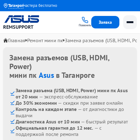
Выезд мастера бесплатно
Таганрог
Заявка
Позвонить
REMSUPPORT
Главная
Ремонт мини пк
Замена разъемов (USB, HDMI, Pow
Замена разъемов (USB, HDMI,
Power)
мини пк
Asus
в Таганроге
Замена разъема (USB, HDMI, Power) мини пк Asus
от 20 мин
— экспресс-обслуживание
До 30% экономии
— скидки при заявке онлайн
Контроль на каждом этапе
— от диагностики до
выдачи
Диагностика Asus от 10 мин
— быстрый результат
Официальная гарантия до 12 мес.
— с
поддержкой после ремонта