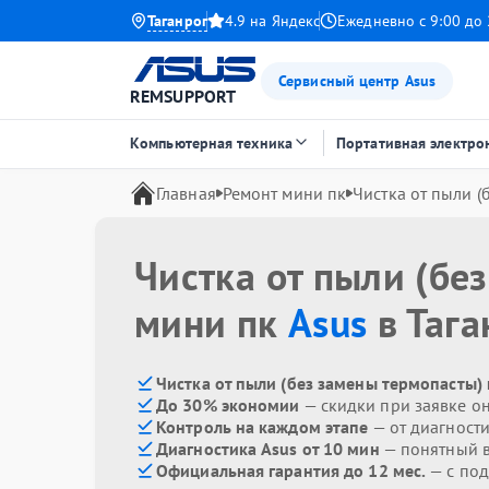
Таганрог
4.9 на Яндекс
Ежедневно с 9:00 до 
Сервисный центр Asus
REMSUPPORT
Компьютерная техника
Портативная электро
Главная
Ремонт мини пк
Чистка от пыли (
Чистка от пыли (бе
мини пк
Asus
в Тага
Чистка от пыли (без замены термопасты) 
До 30% экономии
— скидки при заявке о
Контроль на каждом этапе
— от диагност
Диагностика Asus от 10 мин
— понятный 
Официальная гарантия до 12 мес.
— с по