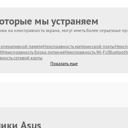
которые мы устраняем
жи на неисправность экрана, могут иметь более серьезные п
оперативной памяти
Неисправность материнской платы
Неисп
t)
Неисправность блока питания
Неисправность Wi-Fi/Bluetoot
ность сетевой карты
Показать еще
ники Asus