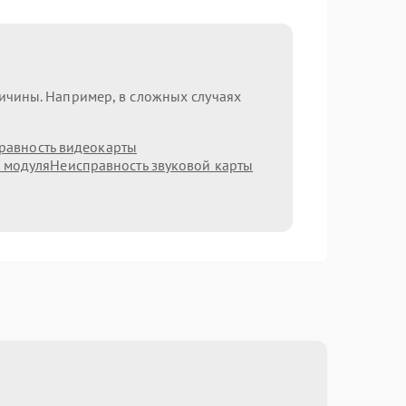
ричины. Например, в сложных случаях
равность видеокарты
h модуля
Неисправность звуковой карты