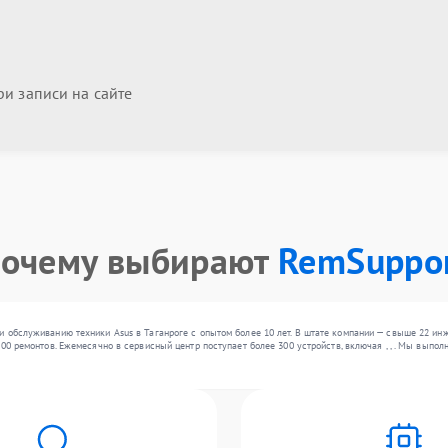
и записи на сайте
очему выбирают
RemSuppo
 обслуживанию техники Asus в Таганроге с опытом более 10 лет. В штате компании — свыше 22 ин
000 ремонтов. Ежемесячно в сервисный центр поступает более 300 устройств, включая , , . Мы вып