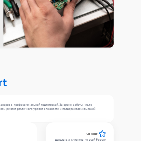
rt
женеров с профессиональной подготовкой. За время работы число
олняем ремонт различного уровня сложности и поддерживаем высокий
50 000+
довольных клиентов по всей России