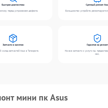
Быстрая диагностика
Срочный ремонт Asu
ичину перед устранением дефекта.
Большинство устройств ремонтируются 
Запчасти в наличии
Гарантия на ремонт
 склад запчастей Asus в Таганроге.
На все запчасти и услуги мы предостав
мес.
монт мини пк Asus