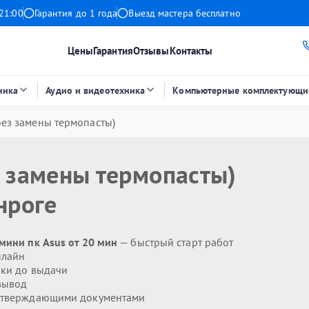
21:00
Гарантия до 1 года
Выезд мастера бесплатно
Цены
Гарантия
Отзывы
Контакты
ника
Аудио и видеотехника
Компьютерные комплектующи
без замены термопасты)
з замены термопасты)
нроге
мини пк Asus от 20 мин
— быстрый старт работ
нлайн
ики до выдачи
вывод
дтверждающими документами