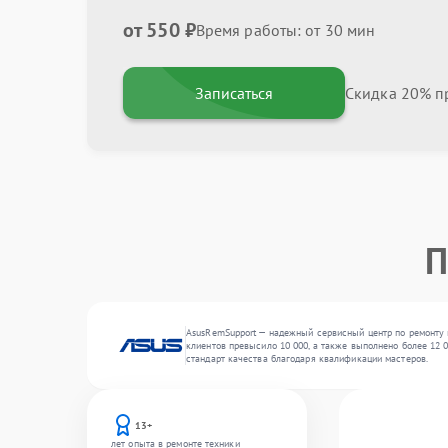
от 550 ₽
Время работы: от 30 мин
Записаться
Скидка 20% пр
П
AsusRemSupport — надежный сервисный центр по ремонту и
клиентов превысило 10 000, а также выполнено более 12 
стандарт качества благодаря квалификации мастеров.
13+
лет опыта в ремонте техники