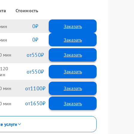
нта
Стоимость
0
Заказать
0
Заказать
550
0
120
550
1100
0
1650
0
се услуги