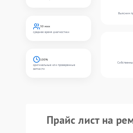
Выясним пр
30 мин
среднее время диагностики
100%
Собственный
оригинальные или проверенные
запчасти
Прайс лист на ре