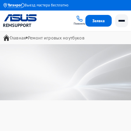
1 года
Таганрог
Выезд мастера бесплатно
Заявка
Позвонить
REMSUPPORT
Главная
Ремонт игровых ноутбуков